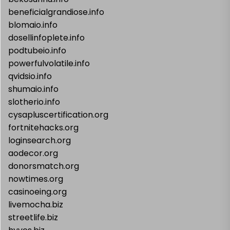
beneficialgrandiose.info
blomaio.info
dosellinfoplete.info
podtubeio.info
powerfulvolatile.info
qvidsio.info
shumaio.info
slotherio.info
cysapluscertification.org
fortnitehacks.org
loginsearch.org
aodecor.org
donorsmatch.org
nowtimes.org
casinoeing.org
livemocha.biz
streetlife.biz