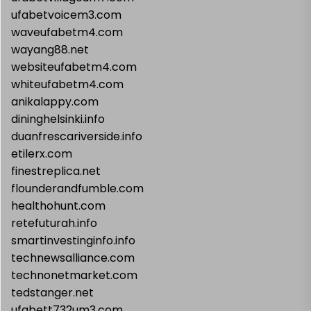
ufabetvoicem3.com
waveufabetm4.com
wayang88.net
websiteufabetm4.com
whiteufabetm4.com
anikalappy.com
dininghelsinki.info
duanfrescariverside.info
etilerx.com
finestreplica.net
flounderandfumble.com
healthohunt.com
retefuturah.info
smartinvestinginfo.info
technewsalliance.com
technonetmarket.com
tedstanger.net
ufabett732um3.com