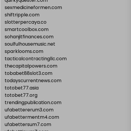
quirkyquester.com
sexmedicineformen.com
shiftripple.com
slotterpercaya.co
smartcoolbox.com
sohanjitfinances.com
soulfulhousemusic.net
sparklooms.com
tacticalcontractingllc.com
thecapitalpowers.com
tobabet88slot3.com
todayscurrentnews.com
totobet77.asia
totobet77.org
trendingpublication.com
ufabettererum3.com
ufabettermentm4.com
ufabettersum7.com