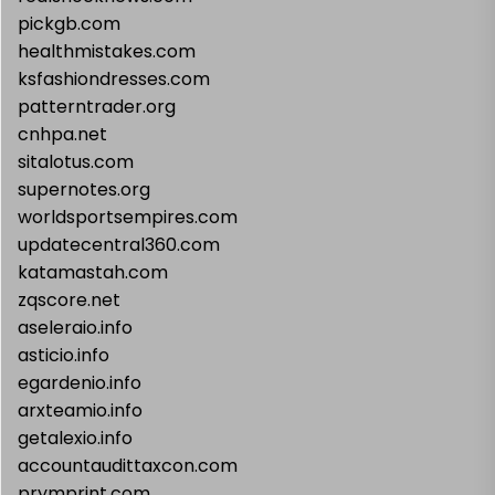
pickgb.com
healthmistakes.com
ksfashiondresses.com
patterntrader.org
cnhpa.net
sitalotus.com
supernotes.org
worldsportsempires.com
updatecentral360.com
katamastah.com
zqscore.net
aseleraio.info
asticio.info
egardenio.info
arxteamio.info
getalexio.info
accountaudittaxcon.com
prymprint.com