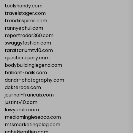
toolshandy.com
travelstager.com
trendinspires.com
rannyephul.com
reportradar360.com
swaggyfashion.com
taraftariumtv10.com
questionquery.com
bodybuildinglegend.com
brilliant-nails.com
dandr-photography.com
dokteroce.com
journal-francais.com
justintv10.com
lawyerule.com
mediamingleseaco.com
mtsmarketingblog.com
nghekiemtien.com