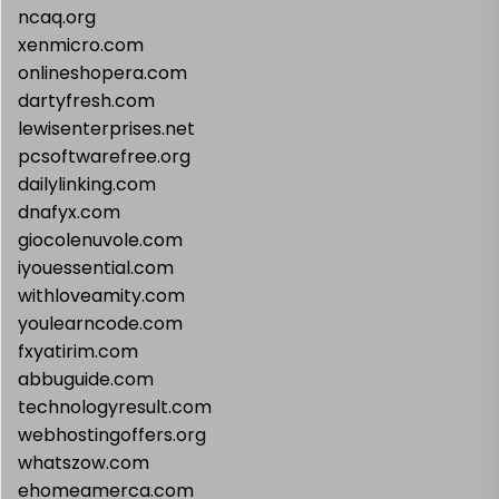
ncaq.org
xenmicro.com
onlineshopera.com
dartyfresh.com
lewisenterprises.net
pcsoftwarefree.org
dailylinking.com
dnafyx.com
giocolenuvole.com
iyouessential.com
withloveamity.com
youlearncode.com
fxyatirim.com
abbuguide.com
technologyresult.com
webhostingoffers.org
whatszow.com
ehomeamerca.com