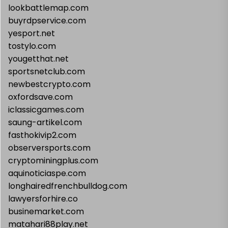
lookbattlemap.com
buyrdpservice.com
yesport.net
tostylo.com
yougetthat.net
sportsnetclub.com
newbestcrypto.com
oxfordsave.com
iclassicgames.com
saung-artikel.com
fasthokivip2.com
observersports.com
cryptominingplus.com
aquinoticiaspe.com
longhairedfrenchbulldog.com
lawyersforhire.co
businemarket.com
matahari88play.net