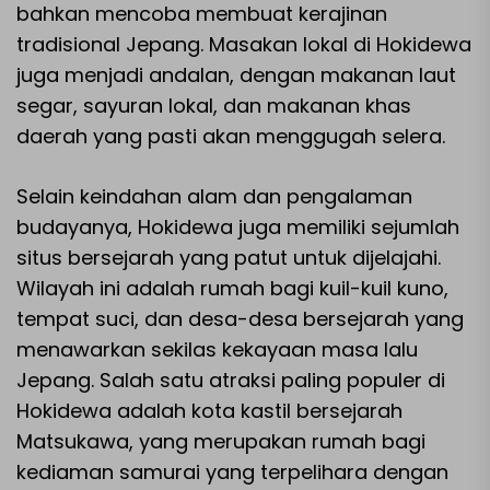
bahkan mencoba membuat kerajinan
tradisional Jepang. Masakan lokal di Hokidewa
juga menjadi andalan, dengan makanan laut
segar, sayuran lokal, dan makanan khas
daerah yang pasti akan menggugah selera.
Selain keindahan alam dan pengalaman
budayanya, Hokidewa juga memiliki sejumlah
situs bersejarah yang patut untuk dijelajahi.
Wilayah ini adalah rumah bagi kuil-kuil kuno,
tempat suci, dan desa-desa bersejarah yang
menawarkan sekilas kekayaan masa lalu
Jepang. Salah satu atraksi paling populer di
Hokidewa adalah kota kastil bersejarah
Matsukawa, yang merupakan rumah bagi
kediaman samurai yang terpelihara dengan