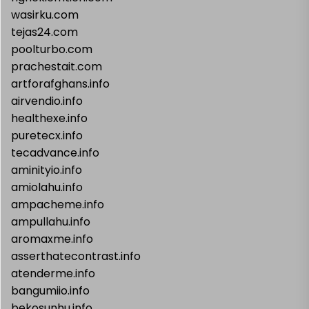
wasirku.com
tejas24.com
poolturbo.com
prachestait.com
artforafghans.info
airvendio.info
healthexe.info
puretecx.info
tecadvance.info
aminityio.info
amiolahu.info
ampacheme.info
ampullahu.info
aromaxme.info
asserthatecontrast.info
atenderme.info
bangumiio.info
bekosunhu.info