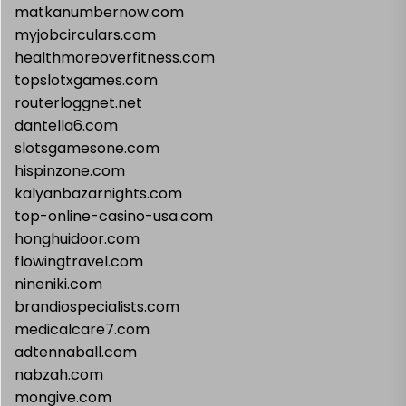
matkanumbernow.com
myjobcirculars.com
healthmoreoverfitness.com
topslotxgames.com
routerloggnet.net
dantella6.com
slotsgamesone.com
hispinzone.com
kalyanbazarnights.com
top-online-casino-usa.com
honghuidoor.com
flowingtravel.com
nineniki.com
brandiospecialists.com
medicalcare7.com
adtennaball.com
nabzah.com
mongive.com