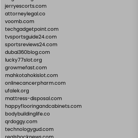
jerryescorts.com
attorneylegal.co
voomb.com
techgadgetpoint.com
tvsportsguide24.com
sportsreviews24.com
dubai360blog.com
lucky77slot.org
growmefast.com
mahkotahokislot.com
onlinecancerpharm.com
ufalek.org
mattress-disposal.com
happyflooringandcabinets.com
bodybuildinglife.co
qrdoggy.com
technologygud.com
realshocknews.com