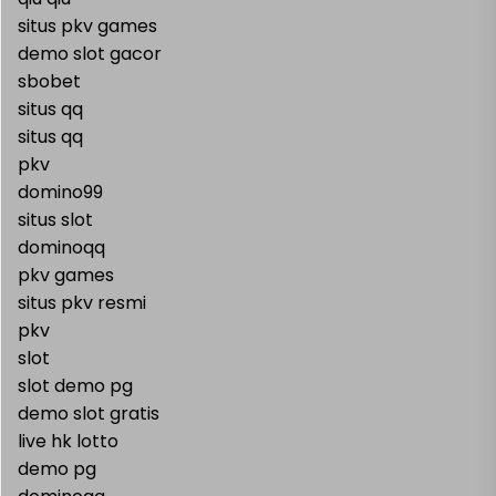
situs pkv games
demo slot gacor
sbobet
situs qq
situs qq
pkv
domino99
situs slot
dominoqq
pkv games
situs pkv resmi
pkv
slot
slot demo pg
demo slot gratis
live hk lotto
demo pg