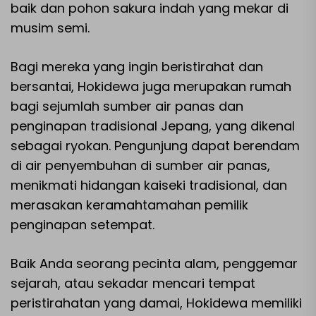
baik dan pohon sakura indah yang mekar di
musim semi.
Bagi mereka yang ingin beristirahat dan
bersantai, Hokidewa juga merupakan rumah
bagi sejumlah sumber air panas dan
penginapan tradisional Jepang, yang dikenal
sebagai ryokan. Pengunjung dapat berendam
di air penyembuhan di sumber air panas,
menikmati hidangan kaiseki tradisional, dan
merasakan keramahtamahan pemilik
penginapan setempat.
Baik Anda seorang pecinta alam, penggemar
sejarah, atau sekadar mencari tempat
peristirahatan yang damai, Hokidewa memiliki