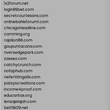
1x2forum.net
login99bet.com
secretcourtesans.com
onlinebahisforum1.com
chicagoheadline.com
camming.org
rajalion88.com
goupuntacana.com
riversedgepark.com
zaseez.com
catchycrunch.com
nofaphub.com
nefertitingalls.com
patsyscreations.com
income4proof.com
educaritas.org
lensajelajah.com
betflik09.net