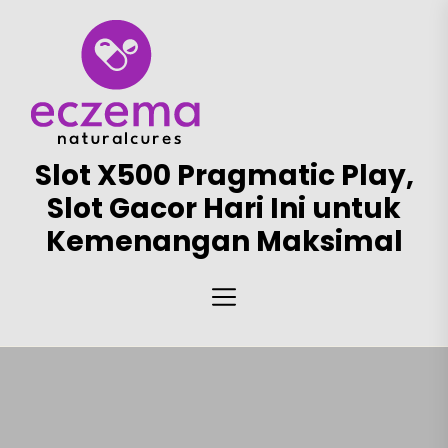
Skip
to
the
content
Slot X500 Pragmatic Play,
Slot
X500
Slot Gacor Hari Ini untuk
Pragmatic
Kemenangan Maksimal
Play,
Slot
Gacor
Hari
Ini
untuk
Kemenangan