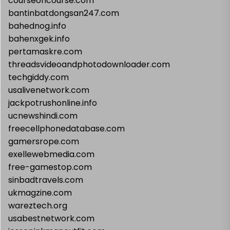
courseoncourse.com
bantinbatdongsan247.com
bahednog.info
bahenxgek.info
pertamaskre.com
threadsvideoandphotodownloader.com
techgiddy.com
usalivenetwork.com
jackpotrushonline.info
ucnewshindi.com
freecellphonedatabase.com
gamersrope.com
exellewebmedia.com
free-gamestop.com
sinbadtravels.com
ukmagzine.com
wareztech.org
usabestnetwork.com