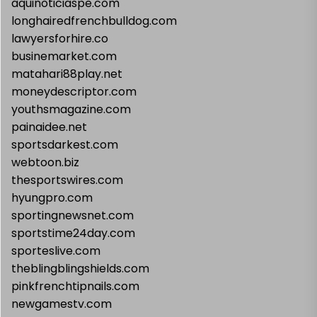
aquinoticiaspe.com
longhairedfrenchbulldog.com
lawyersforhire.co
businemarket.com
matahari88play.net
moneydescriptor.com
youthsmagazine.com
painaidee.net
sportsdarkest.com
webtoon.biz
thesportswires.com
hyungpro.com
sportingnewsnet.com
sportstime24day.com
sporteslive.com
theblingblingshields.com
pinkfrenchtipnails.com
newgamestv.com