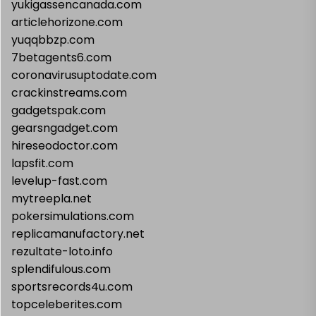
yukigassencanada.com
articlehorizone.com
yuqqbbzp.com
7betagents6.com
coronavirusuptodate.com
crackinstreams.com
gadgetspak.com
gearsngadget.com
hireseodoctor.com
lapsfit.com
levelup-fast.com
mytreepla.net
pokersimulations.com
replicamanufactory.net
rezultate-loto.info
splendifulous.com
sportsrecords4u.com
topceleberites.com