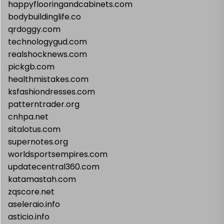
happyflooringandcabinets.com
bodybuildinglife.co
qrdoggy.com
technologygud.com
realshocknews.com
pickgb.com
healthmistakes.com
ksfashiondresses.com
patterntrader.org
cnhpa.net
sitalotus.com
supernotes.org
worldsportsempires.com
updatecentral360.com
katamastah.com
zqscore.net
aseleraio.info
asticio.info