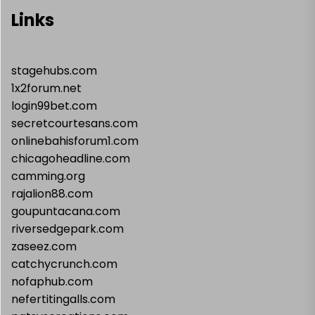
Links
stagehubs.com
1x2forum.net
login99bet.com
secretcourtesans.com
onlinebahisforum1.com
chicagoheadline.com
camming.org
rajalion88.com
goupuntacana.com
riversedgepark.com
zaseez.com
catchycrunch.com
nofaphub.com
nefertitingalls.com