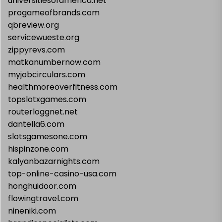
universitiesofamerica.net
progameofbrands.com
qbreview.org
servicewueste.org
zippyrevs.com
matkanumbernow.com
myjobcirculars.com
healthmoreoverfitness.com
topslotxgames.com
routerloggnet.net
dantella6.com
slotsgamesone.com
hispinzone.com
kalyanbazarnights.com
top-online-casino-usa.com
honghuidoor.com
flowingtravel.com
nineniki.com