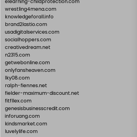
elearning-childprotection.com
wrestling4mena.com
knowledgeforall.info
brand2lastio.com
usadigitalservices.com
socialhoppers.com
creativedream.net
n2315.com
getwebonline.com
onlyfansheaven.com
lky08.com
ralph-fiennes.net
fielder-maximum-discount.net
fitfllex.com
genesisbusinesscredit.com
inforuang.com
kindsmarket.com
luvelylife.com