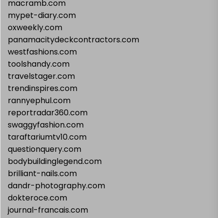
macramb.com
mypet-diary.com
oxweekly.com
panamacitydeckcontractors.com
westfashions.com
toolshandy.com
travelstager.com
trendinspires.com
rannyephul.com
reportradar360.com
swaggyfashion.com
taraftariumtv10.com
questionquery.com
bodybuildinglegend.com
brilliant-nails.com
dandr-photography.com
dokteroce.com
journal-francais.com