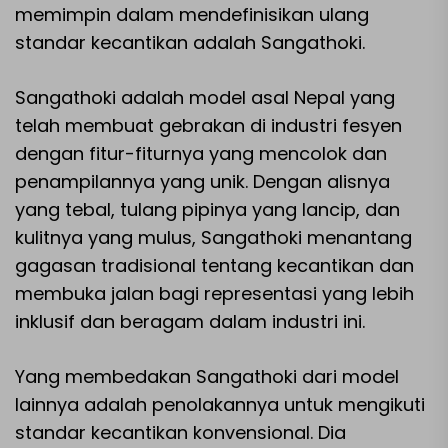
memimpin dalam mendefinisikan ulang
standar kecantikan adalah Sangathoki.
Sangathoki adalah model asal Nepal yang
telah membuat gebrakan di industri fesyen
dengan fitur-fiturnya yang mencolok dan
penampilannya yang unik. Dengan alisnya
yang tebal, tulang pipinya yang lancip, dan
kulitnya yang mulus, Sangathoki menantang
gagasan tradisional tentang kecantikan dan
membuka jalan bagi representasi yang lebih
inklusif dan beragam dalam industri ini.
Yang membedakan Sangathoki dari model
lainnya adalah penolakannya untuk mengikuti
standar kecantikan konvensional. Dia