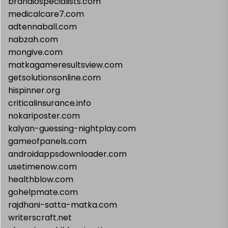
brandiospecialists.com
medicalcare7.com
adtennaball.com
nabzah.com
mongive.com
matkagameresultsview.com
getsolutionsonline.com
hispinner.org
criticalinsurance.info
nokariposter.com
kalyan-guessing-nightplay.com
gameofpanels.com
androidappsdownloader.com
usetimenow.com
healthblow.com
gohelpmate.com
rajdhani-satta-matka.com
writerscraft.net