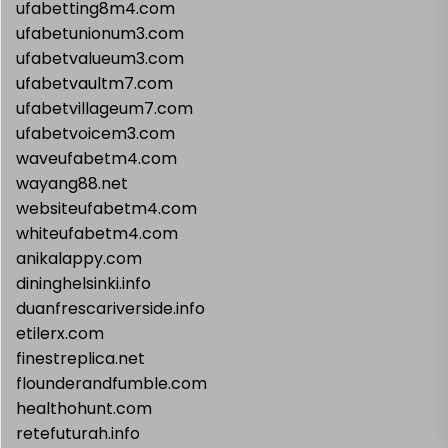
ufabetting8m4.com
ufabetunionum3.com
ufabetvalueum3.com
ufabetvaultm7.com
ufabetvillageum7.com
ufabetvoicem3.com
waveufabetm4.com
wayang88.net
websiteufabetm4.com
whiteufabetm4.com
anikalappy.com
dininghelsinki.info
duanfrescariverside.info
etilerx.com
finestreplica.net
flounderandfumble.com
healthohunt.com
retefuturah.info