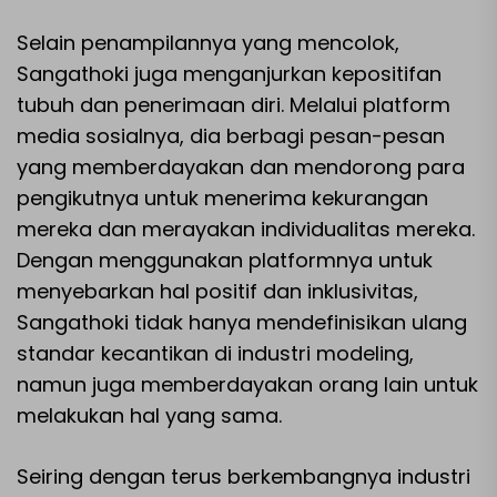
Selain penampilannya yang mencolok,
Sangathoki juga menganjurkan kepositifan
tubuh dan penerimaan diri. Melalui platform
media sosialnya, dia berbagi pesan-pesan
yang memberdayakan dan mendorong para
pengikutnya untuk menerima kekurangan
mereka dan merayakan individualitas mereka.
Dengan menggunakan platformnya untuk
menyebarkan hal positif dan inklusivitas,
Sangathoki tidak hanya mendefinisikan ulang
standar kecantikan di industri modeling,
namun juga memberdayakan orang lain untuk
melakukan hal yang sama.
Seiring dengan terus berkembangnya industri