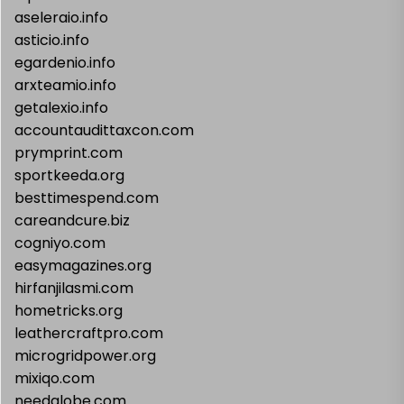
aseleraio.info
asticio.info
egardenio.info
arxteamio.info
getalexio.info
accountaudittaxcon.com
prymprint.com
sportkeeda.org
besttimespend.com
careandcure.biz
cogniyo.com
easymagazines.org
hirfanjilasmi.com
hometricks.org
leathercraftpro.com
microgridpower.org
mixiqo.com
needglobe.com