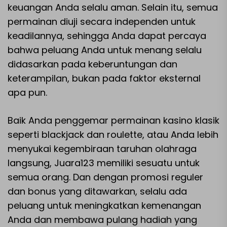
keuangan Anda selalu aman. Selain itu, semua
permainan diuji secara independen untuk
keadilannya, sehingga Anda dapat percaya
bahwa peluang Anda untuk menang selalu
didasarkan pada keberuntungan dan
keterampilan, bukan pada faktor eksternal
apa pun.
Baik Anda penggemar permainan kasino klasik
seperti blackjack dan roulette, atau Anda lebih
menyukai kegembiraan taruhan olahraga
langsung, Juara123 memiliki sesuatu untuk
semua orang. Dan dengan promosi reguler
dan bonus yang ditawarkan, selalu ada
peluang untuk meningkatkan kemenangan
Anda dan membawa pulang hadiah yang