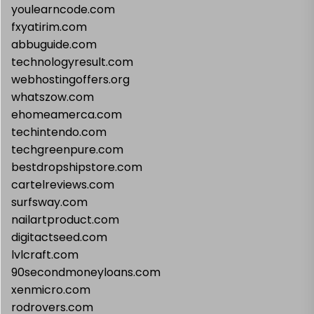
youlearncode.com
fxyatirim.com
abbuguide.com
technologyresult.com
webhostingoffers.org
whatszow.com
ehomeamerca.com
techintendo.com
techgreenpure.com
bestdropshipstore.com
cartelreviews.com
surfsway.com
nailartproduct.com
digitactseed.com
lvlcraft.com
90secondmoneyloans.com
xenmicro.com
rodrovers.com