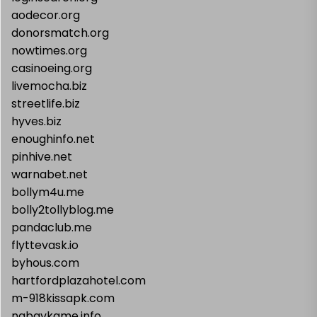
aodecor.org
donorsmatch.org
nowtimes.org
casinoeing.org
livemocha.biz
streetlife.biz
hyves.biz
enoughinfo.net
pinhive.net
warnabet.net
bollym4u.me
bolly2tollyblog.me
pandaclub.me
flyttevask.io
byhous.com
hartfordplazahotel.com
m-918kissapk.com
nabavkame.info