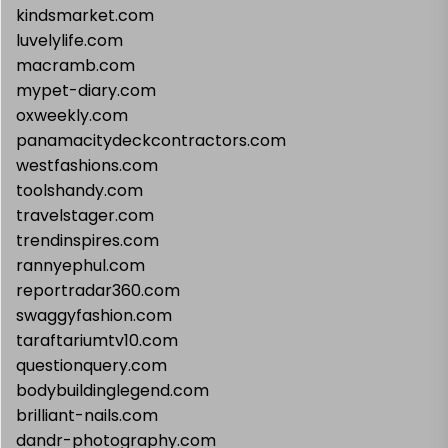
kindsmarket.com
luvelylife.com
macramb.com
mypet-diary.com
oxweekly.com
panamacitydeckcontractors.com
westfashions.com
toolshandy.com
travelstager.com
trendinspires.com
rannyephul.com
reportradar360.com
swaggyfashion.com
taraftariumtv10.com
questionquery.com
bodybuildinglegend.com
brilliant-nails.com
dandr-photography.com