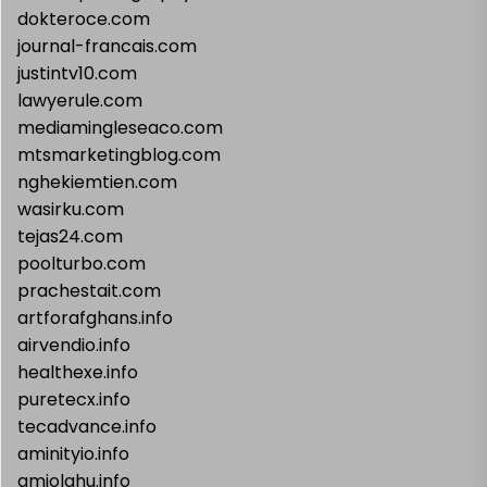
dokteroce.com
journal-francais.com
justintv10.com
lawyerule.com
mediamingleseaco.com
mtsmarketingblog.com
nghekiemtien.com
wasirku.com
tejas24.com
poolturbo.com
prachestait.com
artforafghans.info
airvendio.info
healthexe.info
puretecx.info
tecadvance.info
aminityio.info
amiolahu.info