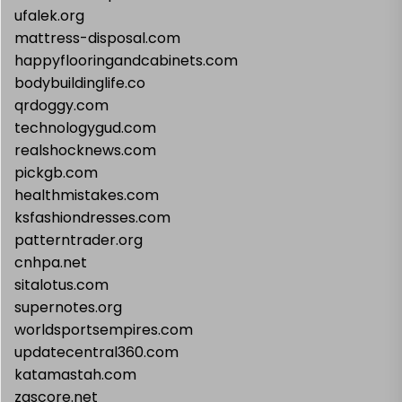
ufalek.org
mattress-disposal.com
happyflooringandcabinets.com
bodybuildinglife.co
qrdoggy.com
technologygud.com
realshocknews.com
pickgb.com
healthmistakes.com
ksfashiondresses.com
patterntrader.org
cnhpa.net
sitalotus.com
supernotes.org
worldsportsempires.com
updatecentral360.com
katamastah.com
zqscore.net