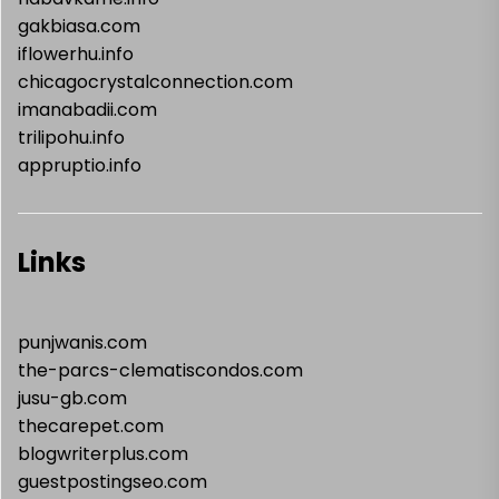
gakbiasa.com
iflowerhu.info
chicagocrystalconnection.com
imanabadii.com
trilipohu.info
appruptio.info
Links
punjwanis.com
the-parcs-clematiscondos.com
jusu-gb.com
thecarepet.com
blogwriterplus.com
guestpostingseo.com