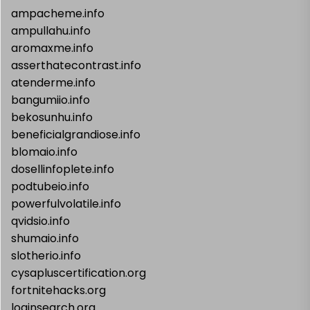
ampacheme.info
ampullahu.info
aromaxme.info
asserthatecontrast.info
atenderme.info
bangumiio.info
bekosunhu.info
beneficialgrandiose.info
blomaio.info
dosellinfoplete.info
podtubeio.info
powerfulvolatile.info
qvidsio.info
shumaio.info
slotherio.info
cysapluscertification.org
fortnitehacks.org
loginsearch.org