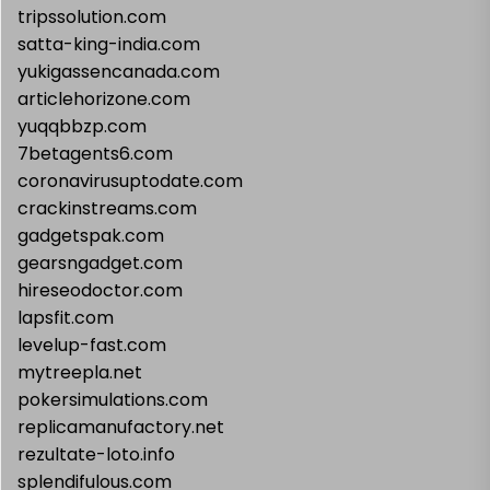
tripssolution.com
satta-king-india.com
yukigassencanada.com
articlehorizone.com
yuqqbbzp.com
7betagents6.com
coronavirusuptodate.com
crackinstreams.com
gadgetspak.com
gearsngadget.com
hireseodoctor.com
lapsfit.com
levelup-fast.com
mytreepla.net
pokersimulations.com
replicamanufactory.net
rezultate-loto.info
splendifulous.com