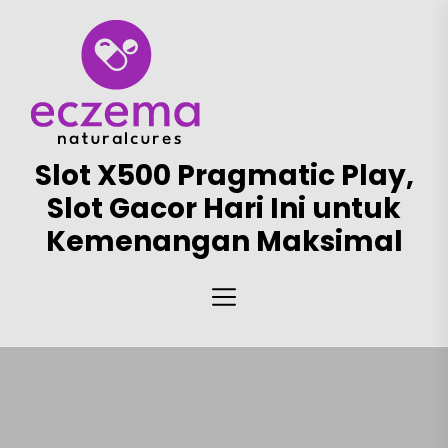
Skip
to
the
content
Slot X500 Pragmatic Play,
Slot
X500
Slot Gacor Hari Ini untuk
Pragmatic
Kemenangan Maksimal
Play,
Slot
Gacor
Hari
Ini
untuk
Kemenangan