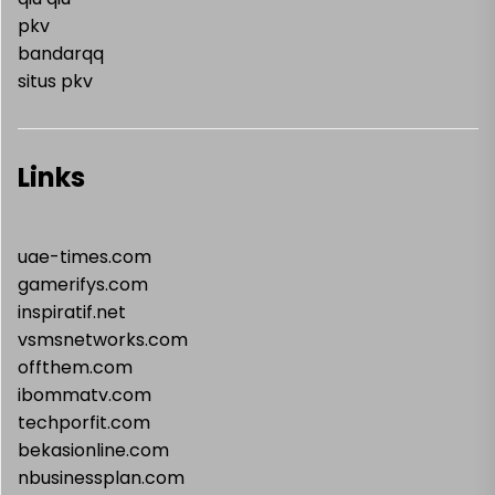
pkv
bandarqq
situs pkv
Links
uae-times.com
gamerifys.com
inspiratif.net
vsmsnetworks.com
offthem.com
ibommatv.com
techporfit.com
bekasionline.com
nbusinessplan.com