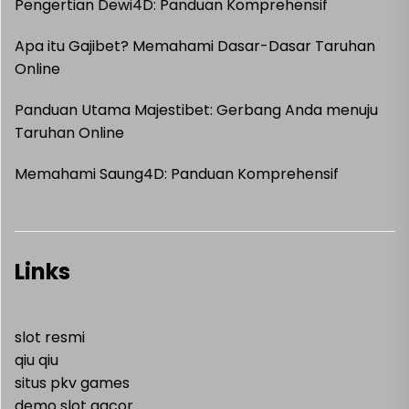
Pengertian Dewi4D: Panduan Komprehensif
Apa itu Gajibet? Memahami Dasar-Dasar Taruhan
Online
Panduan Utama Majestibet: Gerbang Anda menuju
Taruhan Online
Memahami Saung4D: Panduan Komprehensif
Links
slot resmi
qiu qiu
situs pkv games
demo slot gacor