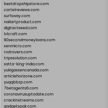
bestdropshipstore.com
cartelreviews.com
surfsway.com
nailartproduct.com
digitactseed.com
lvlcraft.com
90secondmoneyloans.com
xenmicro.com
rodrovers.com
tripssolution.com
satta-king-india.com
yukigassencanada.com
articlehorizone.com
yuqqbbzp.com
7betagents6.com
coronavirusuptodate.com
crackinstreams.com
gadgetspak.com