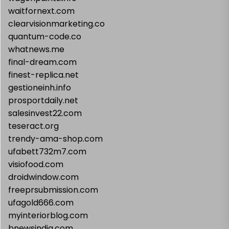
waitfornext.com
clearvisionmarketing.co
quantum-code.co
whatnews.me
final-dream.com
finest-replica.net
gestioneinh.info
prosportdaily.net
salesinvest22.com
teseract.org
trendy-ama-shop.com
ufabett732m7.com
visiofood.com
droidwindow.com
freeprsubmission.com
ufagold666.com
myinteriorblog.com
bnewsindia.com