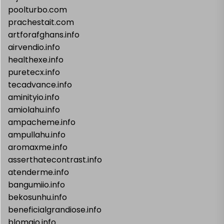
poolturbo.com
prachestait.com
artforafghans.info
airvendio.info
healthexe.info
puretecx.info
tecadvance.info
aminityio.info
amiolahu.info
ampacheme.info
ampullahu.info
aromaxme.info
asserthatecontrast.info
atenderme.info
bangumiio.info
bekosunhu.info
beneficialgrandiose.info
blomaio.info