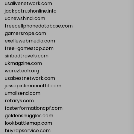
usalivenetwork.com
jackpotrushonline.info
ucnewshindi.com
freecellphonedatabase.com
gamersrope.com
exellewebmedia.com
free-gamestop.com
sinbadtravels.com
ukmagzine.com
wareztech.org
usabestnetwork.com
jessepinkmanoutfit.com
umailsend.com
retarys.com
fasterformationcpf.com
goldensnuggles.com
lookbattlemap.com
buyrdpservice.com