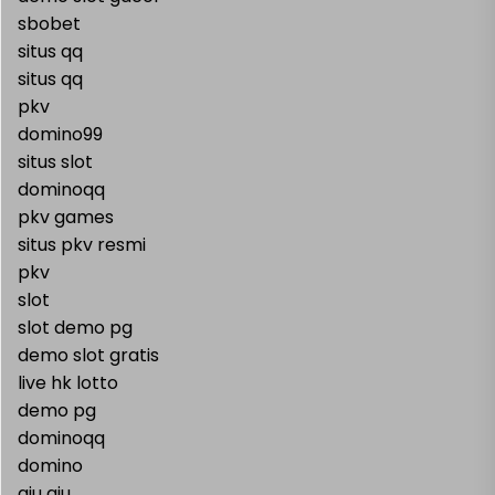
sbobet
situs qq
situs qq
pkv
domino99
situs slot
dominoqq
pkv games
situs pkv resmi
pkv
slot
slot demo pg
demo slot gratis
live hk lotto
demo pg
dominoqq
domino
qiu qiu