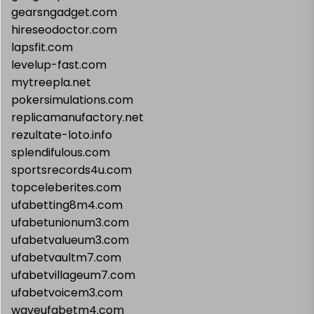
gearsngadget.com
hireseodoctor.com
lapsfit.com
levelup-fast.com
mytreepla.net
pokersimulations.com
replicamanufactory.net
rezultate-loto.info
splendifulous.com
sportsrecords4u.com
topceleberites.com
ufabetting8m4.com
ufabetunionum3.com
ufabetvalueum3.com
ufabetvaultm7.com
ufabetvillageum7.com
ufabetvoicem3.com
waveufabetm4.com