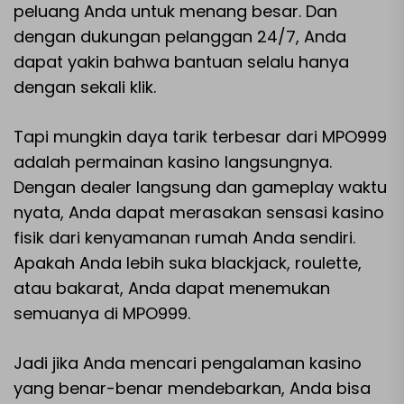
peluang Anda untuk menang besar. Dan
dengan dukungan pelanggan 24/7, Anda
dapat yakin bahwa bantuan selalu hanya
dengan sekali klik.
Tapi mungkin daya tarik terbesar dari MPO999
adalah permainan kasino langsungnya.
Dengan dealer langsung dan gameplay waktu
nyata, Anda dapat merasakan sensasi kasino
fisik dari kenyamanan rumah Anda sendiri.
Apakah Anda lebih suka blackjack, roulette,
atau bakarat, Anda dapat menemukan
semuanya di MPO999.
Jadi jika Anda mencari pengalaman kasino
yang benar-benar mendebarkan, Anda bisa