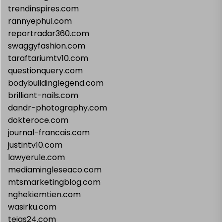
trendinspires.com
rannyephul.com
reportradar360.com
swaggyfashion.com
taraftariumtv10.com
questionquery.com
bodybuildinglegend.com
brilliant-nails.com
dandr-photography.com
dokteroce.com
journal-francais.com
justintv10.com
lawyerule.com
mediamingleseaco.com
mtsmarketingblog.com
nghekiemtien.com
wasirku.com
tejas24.com