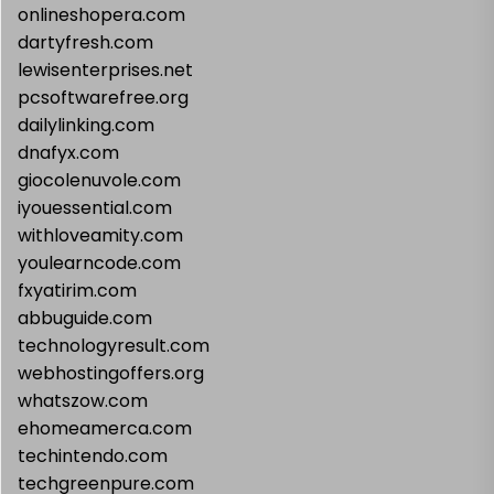
onlineshopera.com
dartyfresh.com
lewisenterprises.net
pcsoftwarefree.org
dailylinking.com
dnafyx.com
giocolenuvole.com
iyouessential.com
withloveamity.com
youlearncode.com
fxyatirim.com
abbuguide.com
technologyresult.com
webhostingoffers.org
whatszow.com
ehomeamerca.com
techintendo.com
techgreenpure.com