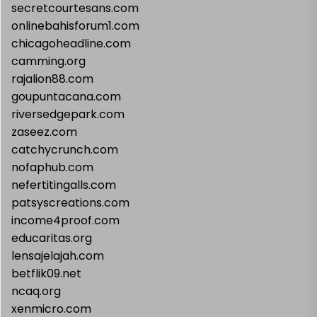
secretcourtesans.com
onlinebahisforum1.com
chicagoheadline.com
camming.org
rajalion88.com
goupuntacana.com
riversedgepark.com
zaseez.com
catchycrunch.com
nofaphub.com
nefertitingalls.com
patsyscreations.com
income4proof.com
educaritas.org
lensajelajah.com
betflik09.net
ncaq.org
xenmicro.com