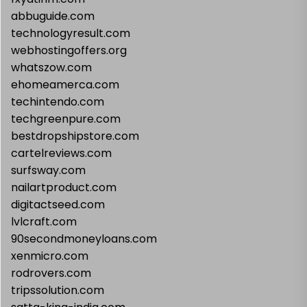
abbuguide.com
technologyresult.com
webhostingoffers.org
whatszow.com
ehomeamerca.com
techintendo.com
techgreenpure.com
bestdropshipstore.com
cartelreviews.com
surfsway.com
nailartproduct.com
digitactseed.com
lvlcraft.com
90secondmoneyloans.com
xenmicro.com
rodrovers.com
tripssolution.com