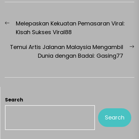
Post
Previous
Melepaskan Kekuatan Pemasaran Viral:
navigation
post:
Kisah Sukses Viral88
N
Temui Artis Jalanan Malaysia Mengambil
p
Dunia dengan Badai: Gasing77
Search
Search