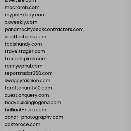
luvelylife.com
macramb.com
mypet-diary.com
oxweekly.com
panamacitydeckcontractors.com
westfashions.com
toolshandy.com
travelstager.com
trendinspires.com
rannyephul.com
reportradar360.com
swaggyfashion.com
taraftariumtv10.com
questionquery.com
bodybuildinglegend.com
brilliant-nails.com
dandr-photography.com
dokteroce.com