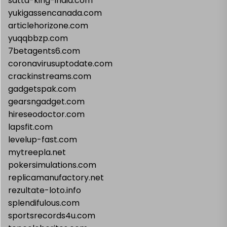
satta-king-india.com
yukigassencanada.com
articlehorizone.com
yuqqbbzp.com
7betagents6.com
coronavirusuptodate.com
crackinstreams.com
gadgetspak.com
gearsngadget.com
hireseodoctor.com
lapsfit.com
levelup-fast.com
mytreepla.net
pokersimulations.com
replicamanufactory.net
rezultate-loto.info
splendifulous.com
sportsrecords4u.com