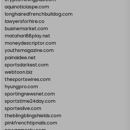
aquinoticiaspe.com
longhairedfrenchbulldog.com
lawyersforhire.co
businemarket.com
matahari88play.net
moneydescriptor.com
youthsmagazine.com
painaidee.net
sportsdarkest.com
webtoon.biz
thesportswires.com
hyungpro.com
sportingnewsnet.com
sportstime24day.com
sporteslive.com
theblingblingshields.com
pinkfrenchtipnails.com