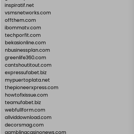
inspiratif.net
vsmsnetworks.com
offthem.com
ibommatv.com
techporfit.com
bekasionline.com
nbusinessplan.com
greenlife360.com
cantshoutitout.com
expressufabet.biz
mypuertoplata.net
thepioneerxpress.com
howtofixissue.com
teamufabet.biz
webfullform.com
allviddownload.com
decorsmag.com
gamblingcasinonews.com