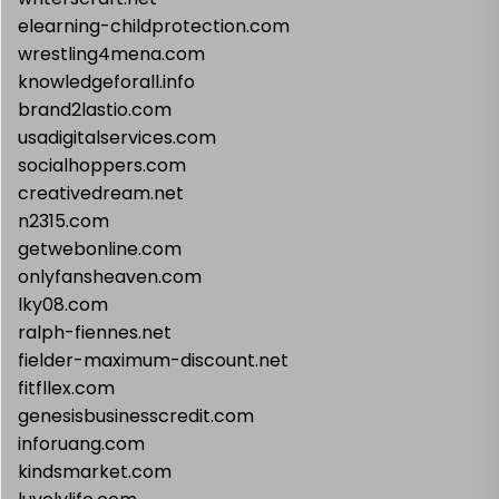
elearning-childprotection.com
wrestling4mena.com
knowledgeforall.info
brand2lastio.com
usadigitalservices.com
socialhoppers.com
creativedream.net
n2315.com
getwebonline.com
onlyfansheaven.com
lky08.com
ralph-fiennes.net
fielder-maximum-discount.net
fitfllex.com
genesisbusinesscredit.com
inforuang.com
kindsmarket.com