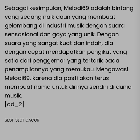
Sebagai kesimpulan, Melodi69 adalah bintang
yang sedang naik daun yang membuat
gelombang di industri musik dengan suara
sensasional dan gaya yang unik. Dengan
suara yang sangat kuat dan indah, dia
dengan cepat mendapatkan pengikut yang
setia dari penggemar yang tertarik pada
penampilannya yang memukau. Mengawasi
Melodi69, karena dia pasti akan terus
membuat nama untuk dirinya sendiri di dunia
musik.
[ad_2]
SLOT
,
SLOT GACOR