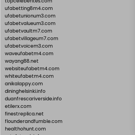
topceleberites.com
ufabetting8m4.com
ufabetunionum3.com
ufabetvalueum3.com
ufabetvaultm7.com
ufabetvillageum7.com
ufabetvoicem3.com
waveufabetm4.com
wayang88.net
websiteufabetm4.com
whiteufabetm4.com
anikalappy.com
dininghelsinki.info
duanfrescariverside.info
etilerx.com
finestreplica.net
flounderandfumble.com
healthohunt.com