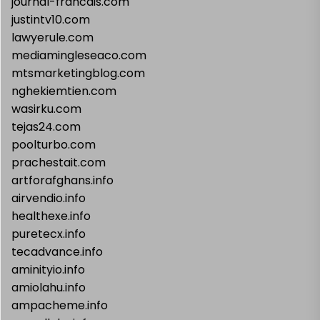
journal-francais.com
justintv10.com
lawyerule.com
mediamingleseaco.com
mtsmarketingblog.com
nghekiemtien.com
wasirku.com
tejas24.com
poolturbo.com
prachestait.com
artforafghans.info
airvendio.info
healthexe.info
puretecx.info
tecadvance.info
aminityio.info
amiolahu.info
ampacheme.info