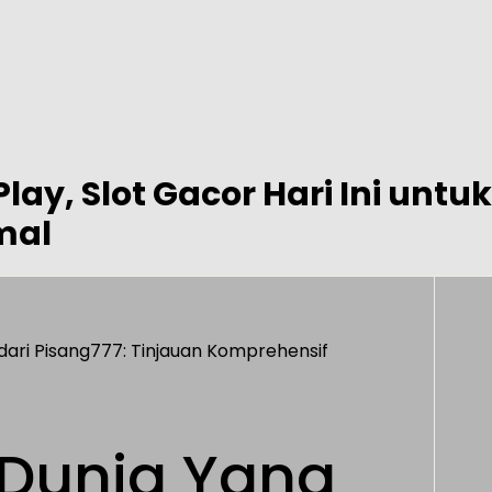
lay, Slot Gacor Hari Ini untuk
mal
ari Pisang777: Tinjauan Komprehensif
 Dunia Yang