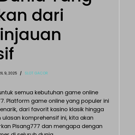
an dari
Tinjauan
if
IL 9, 2025
SLOT GACOR
 untuk semua kebutuhan game online
777. Platform game online yang populer ini
ik, dari favorit kasino klasik hingga
m ulasan komprehensif ini, kita akan
warkan Pisang777 dan mengapa dengan
er di seluruh dunia.