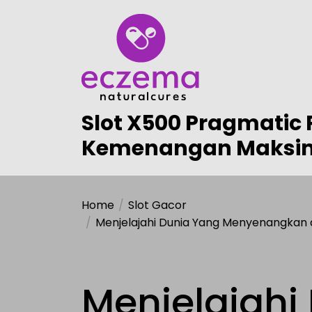
Skip
to
the
content
Slot X500 Pragmatic P
Slot
X500
Kemenangan Maksi
Pragmatic
Play,
Slot
Home
Slot Gacor
Gacor
Menjelajahi Dunia Yang Menyenangkan d
Hari
Ini
untuk
Menjelajahi
Kemenangan