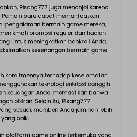
ankan, Pisang777 juga menonjol karena
i. Pemain baru dapat memanfaatkan
ai pengalaman bermain game mereka,
enikmati promosi reguler dan hadiah
uang untuk meningkatkan bankroll Anda,
ksimalkan kesenangan bermain game
alah komitmennya terhadap keselamatan
menggunakan teknologi enkripsi canggih
i dan keuangan Anda, memastikan bahwa
n pikiran. Selain itu, Pisang777
s yang sesuai, memberi Anda jaminan lebih
yang baik.
ah platform game online terkemuka yang