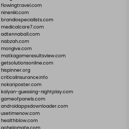
flowingtravel.com
nineniki.com
brandiospecialists.com
medicalcare7.com
adtennaball.com
nabzah.com
mongive.com
matkagameresultsview.com
getsolutionsonline.com
hispinner.org
criticalinsurance.info
nokariposter.com
kalyan-guessing-nightplay.com
gameofpanels.com
androidappsdownloader.com
usetimenow.com
healthblow.com
gohelpmate.com