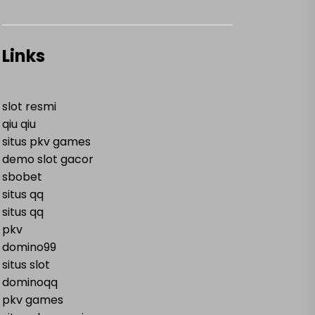
Links
slot resmi
qiu qiu
situs pkv games
demo slot gacor
sbobet
situs qq
situs qq
pkv
domino99
situs slot
dominoqq
pkv games