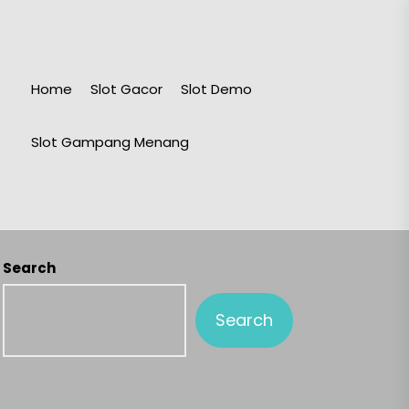
Home
Slot Gacor
Slot Demo
Slot Gampang Menang
Search
Search