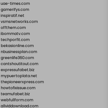
uae-times.com
gamerifys.com
inspiratif.net
vsmsnetworks.com
offthem.com
ibommatv.com
techporfit.com
bekasionline.com
nbusinessplan.com
greenlife360.com
cantshoutitout.com
expressufabet.biz
mypuertoplata.net
thepioneerxpress.com
howtofixissue.com
teamufabet.biz
webfullform.com
allviddownload.com