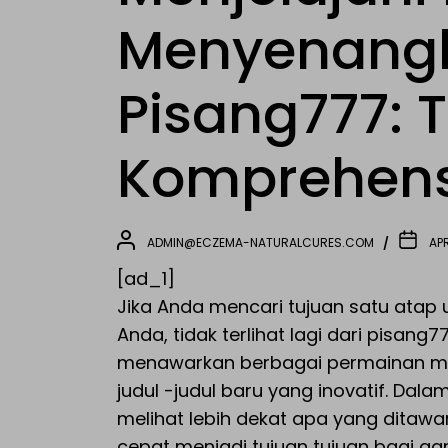
Maksimal
Menyenangk
Pisang777: 
Komprehens
ADMIN@ECZEMA-NATURALCURES.COM
APR
[ad_1]
Jika Anda mencari tujuan satu atap
Anda, tidak terlihat lagi dari pisang
menawarkan berbagai permainan menar
judul -judul baru yang inovatif. Dala
melihat lebih dekat apa yang dita
cepat menjadi tujuan tujuan bagi gam