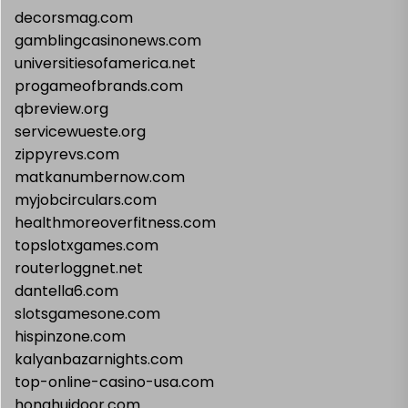
decorsmag.com
gamblingcasinonews.com
universitiesofamerica.net
progameofbrands.com
qbreview.org
servicewueste.org
zippyrevs.com
matkanumbernow.com
myjobcirculars.com
healthmoreoverfitness.com
topslotxgames.com
routerloggnet.net
dantella6.com
slotsgamesone.com
hispinzone.com
kalyanbazarnights.com
top-online-casino-usa.com
honghuidoor.com