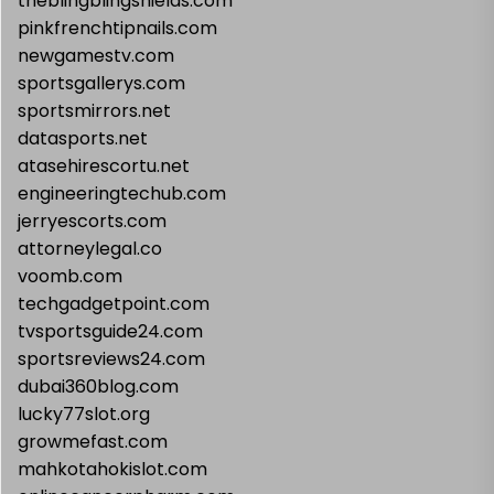
theblingblingshields.com
pinkfrenchtipnails.com
newgamestv.com
sportsgallerys.com
sportsmirrors.net
datasports.net
atasehirescortu.net
engineeringtechub.com
jerryescorts.com
attorneylegal.co
voomb.com
techgadgetpoint.com
tvsportsguide24.com
sportsreviews24.com
dubai360blog.com
lucky77slot.org
growmefast.com
mahkotahokislot.com