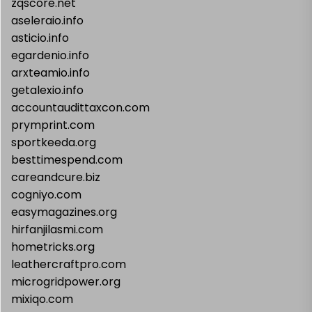
zqscore.net
aseleraio.info
asticio.info
egardenio.info
arxteamio.info
getalexio.info
accountaudittaxcon.com
prymprint.com
sportkeeda.org
besttimespend.com
careandcure.biz
cogniyo.com
easymagazines.org
hirfanjilasmi.com
hometricks.org
leathercraftpro.com
microgridpower.org
mixiqo.com