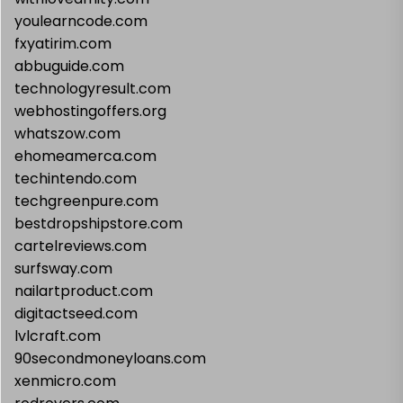
youlearncode.com
fxyatirim.com
abbuguide.com
technologyresult.com
webhostingoffers.org
whatszow.com
ehomeamerca.com
techintendo.com
techgreenpure.com
bestdropshipstore.com
cartelreviews.com
surfsway.com
nailartproduct.com
digitactseed.com
lvlcraft.com
90secondmoneyloans.com
xenmicro.com