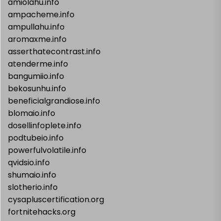
amiolahu.info
ampacheme.info
ampullahu.info
aromaxme.info
asserthatecontrast.info
atenderme.info
bangumiio.info
bekosunhu.info
beneficialgrandiose.info
blomaio.info
dosellinfoplete.info
podtubeio.info
powerfulvolatile.info
qvidsio.info
shumaio.info
slotherio.info
cysapluscertification.org
fortnitehacks.org