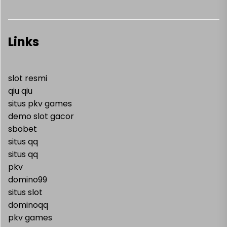
Links
slot resmi
qiu qiu
situs pkv games
demo slot gacor
sbobet
situs qq
situs qq
pkv
domino99
situs slot
dominoqq
pkv games