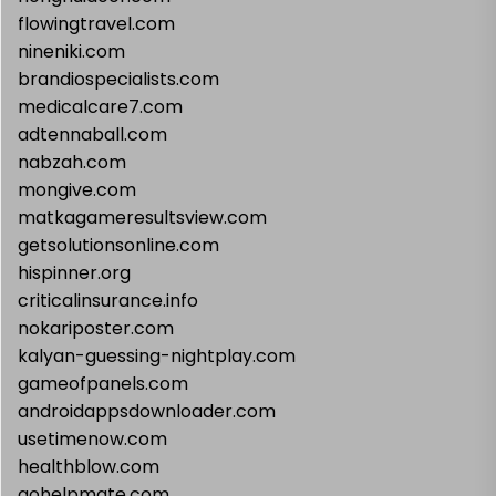
flowingtravel.com
nineniki.com
brandiospecialists.com
medicalcare7.com
adtennaball.com
nabzah.com
mongive.com
matkagameresultsview.com
getsolutionsonline.com
hispinner.org
criticalinsurance.info
nokariposter.com
kalyan-guessing-nightplay.com
gameofpanels.com
androidappsdownloader.com
usetimenow.com
healthblow.com
gohelpmate.com