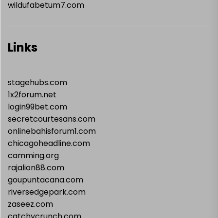
wildufabetum7.com
Links
stagehubs.com
1x2forum.net
login99bet.com
secretcourtesans.com
onlinebahisforum1.com
chicagoheadline.com
camming.org
rajalion88.com
goupuntacana.com
riversedgepark.com
zaseez.com
catchycrunch.com