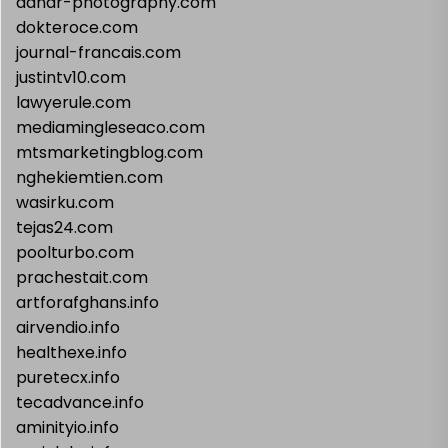
dandr-photography.com
dokteroce.com
journal-francais.com
justintv10.com
lawyerule.com
mediamingleseaco.com
mtsmarketingblog.com
nghekiemtien.com
wasirku.com
tejas24.com
poolturbo.com
prachestait.com
artforafghans.info
airvendio.info
healthexe.info
puretecx.info
tecadvance.info
aminityio.info