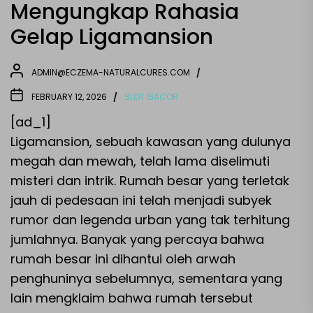
Maksimal
Mengungkap Rahasia
Gelap Ligamansion
ADMIN@ECZEMA-NATURALCURES.COM
FEBRUARY 12, 2026
SLOT GACOR
[ad_1]
Ligamansion, sebuah kawasan yang dulunya
megah dan mewah, telah lama diselimuti
misteri dan intrik. Rumah besar yang terletak
jauh di pedesaan ini telah menjadi subyek
rumor dan legenda urban yang tak terhitung
jumlahnya. Banyak yang percaya bahwa
rumah besar ini dihantui oleh arwah
penghuninya sebelumnya, sementara yang
lain mengklaim bahwa rumah tersebut