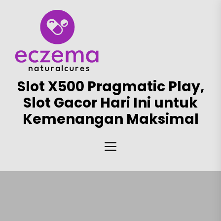
Skip
to
the
content
Slot X500 Pragmatic Play,
Slot
X500
Slot Gacor Hari Ini untuk
Pragmatic
Kemenangan Maksimal
Play,
Slot
Gacor
Hari
Ini
untuk
Kemenangan