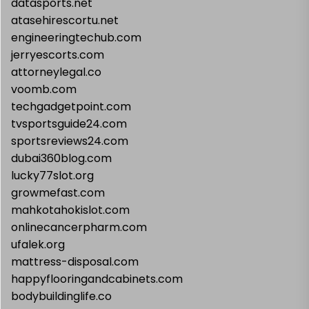
datasports.net
atasehirescortu.net
engineeringtechub.com
jerryescorts.com
attorneylegal.co
voomb.com
techgadgetpoint.com
tvsportsguide24.com
sportsreviews24.com
dubai360blog.com
lucky77slot.org
growmefast.com
mahkotahokislot.com
onlinecancerpharm.com
ufalek.org
mattress-disposal.com
happyflooringandcabinets.com
bodybuildinglife.co