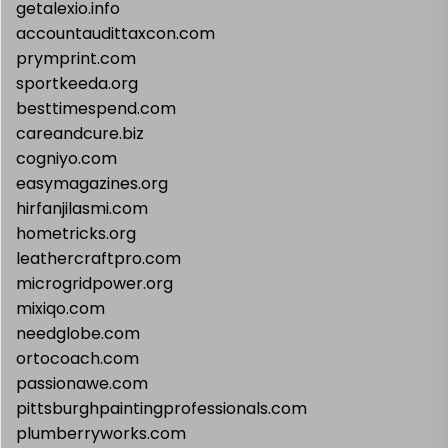
getalexio.info
accountaudittaxcon.com
prymprint.com
sportkeeda.org
besttimespend.com
careandcure.biz
cogniyo.com
easymagazines.org
hirfanjilasmi.com
hometricks.org
leathercraftpro.com
microgridpower.org
mixiqo.com
needglobe.com
ortocoach.com
passionawe.com
pittsburghpaintingprofessionals.com
plumberryworks.com