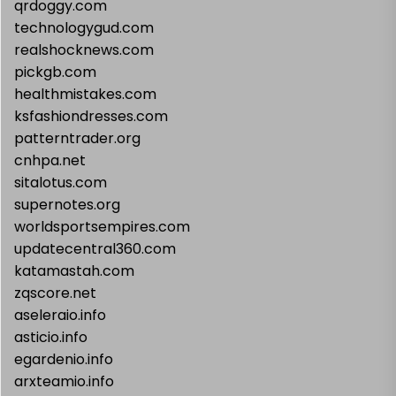
qrdoggy.com
technologygud.com
realshocknews.com
pickgb.com
healthmistakes.com
ksfashiondresses.com
patterntrader.org
cnhpa.net
sitalotus.com
supernotes.org
worldsportsempires.com
updatecentral360.com
katamastah.com
zqscore.net
aseleraio.info
asticio.info
egardenio.info
arxteamio.info