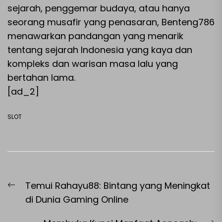
sejarah, penggemar budaya, atau hanya
seorang musafir yang penasaran, Benteng786
menawarkan pandangan yang menarik
tentang sejarah Indonesia yang kaya dan
kompleks dan warisan masa lalu yang
bertahan lama.
[ad_2]
SLOT
Post
Previous
Temui Rahayu88: Bintang yang Meningkat
navigation
post:
di Dunia Gaming Online