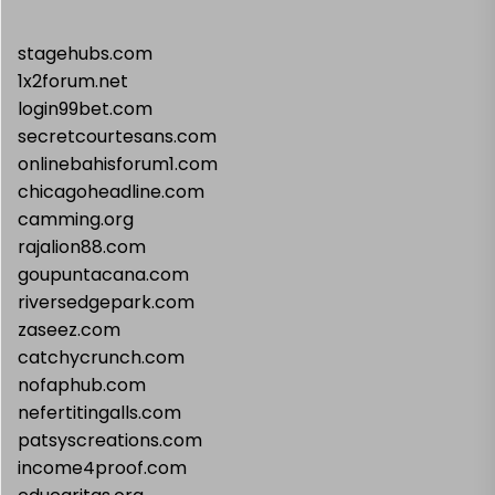
stagehubs.com
1x2forum.net
login99bet.com
secretcourtesans.com
onlinebahisforum1.com
chicagoheadline.com
camming.org
rajalion88.com
goupuntacana.com
riversedgepark.com
zaseez.com
catchycrunch.com
nofaphub.com
nefertitingalls.com
patsyscreations.com
income4proof.com