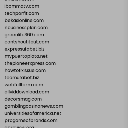
ibommatv.com
techporfit.com
bekasionline.com
nbusinessplan.com
greenlife360.com
cantshoutitout.com
expressufabet.biz
mypuertoplata.net
thepioneerxpress.com
howtofixissue.com
teamufabet.biz
webfullform.com
allviddownload.com
decorsmag.com
gamblingcasinonews.com
universitiesofamerica.net
progameofbrands.com
qbreview.org