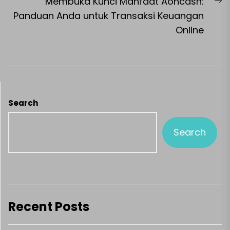
N
Membuka Kunci Manfaat Aoncash:
p
Panduan Anda untuk Transaksi Keuangan
Online
Search
Search
Recent Posts