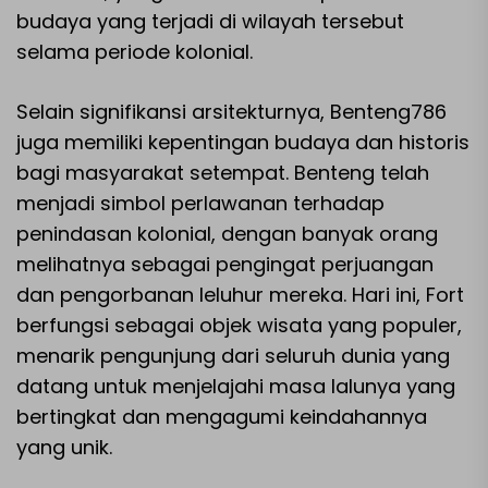
budaya yang terjadi di wilayah tersebut
selama periode kolonial.
Selain signifikansi arsitekturnya, Benteng786
juga memiliki kepentingan budaya dan historis
bagi masyarakat setempat. Benteng telah
menjadi simbol perlawanan terhadap
penindasan kolonial, dengan banyak orang
melihatnya sebagai pengingat perjuangan
dan pengorbanan leluhur mereka. Hari ini, Fort
berfungsi sebagai objek wisata yang populer,
menarik pengunjung dari seluruh dunia yang
datang untuk menjelajahi masa lalunya yang
bertingkat dan mengagumi keindahannya
yang unik.