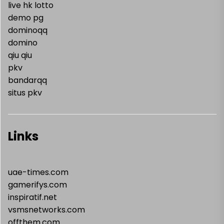
live hk lotto
demo pg
dominoqq
domino
qiu qiu
pkv
bandarqq
situs pkv
Links
uae-times.com
gamerifys.com
inspiratif.net
vsmsnetworks.com
offthem.com