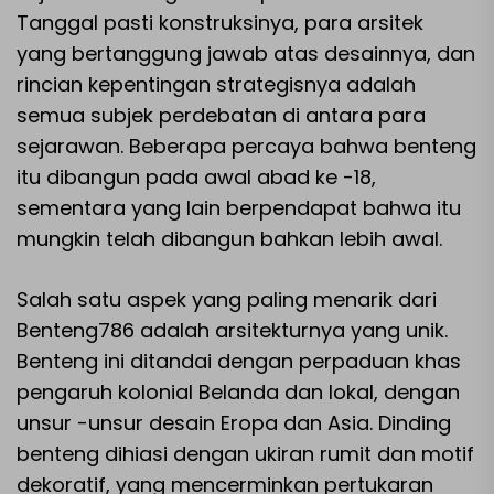
Tanggal pasti konstruksinya, para arsitek
yang bertanggung jawab atas desainnya, dan
rincian kepentingan strategisnya adalah
semua subjek perdebatan di antara para
sejarawan. Beberapa percaya bahwa benteng
itu dibangun pada awal abad ke -18,
sementara yang lain berpendapat bahwa itu
mungkin telah dibangun bahkan lebih awal.
Salah satu aspek yang paling menarik dari
Benteng786 adalah arsitekturnya yang unik.
Benteng ini ditandai dengan perpaduan khas
pengaruh kolonial Belanda dan lokal, dengan
unsur -unsur desain Eropa dan Asia. Dinding
benteng dihiasi dengan ukiran rumit dan motif
dekoratif, yang mencerminkan pertukaran