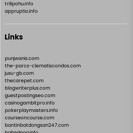
trilipohu.info
appruptio.info
Links
punjwanis.com
the-parcs-clematiscondos.com
jusu-gb.com
thecarepet.com
blogwriterplus.com
guestpostingseo.com
casinogambitpro.info
pokerplaymasters.info
courseoncourse.com
bantinbatdongsan247.com
bahednog.info