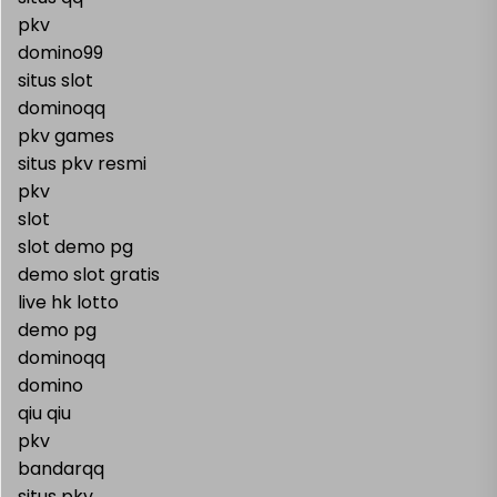
pkv
domino99
situs slot
dominoqq
pkv games
situs pkv resmi
pkv
slot
slot demo pg
demo slot gratis
live hk lotto
demo pg
dominoqq
domino
qiu qiu
pkv
bandarqq
situs pkv