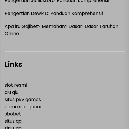
Pengertian Jeniustoto: Panduan Komprehensif
Pengertian Dewi4D: Panduan Komprehensif
Apa itu Gajibet? Memahami Dasar-Dasar Taruhan
Online
Links
slot resmi
qiu qiu
situs pkv games
demo slot gacor
sbobet
situs qq
situs qq