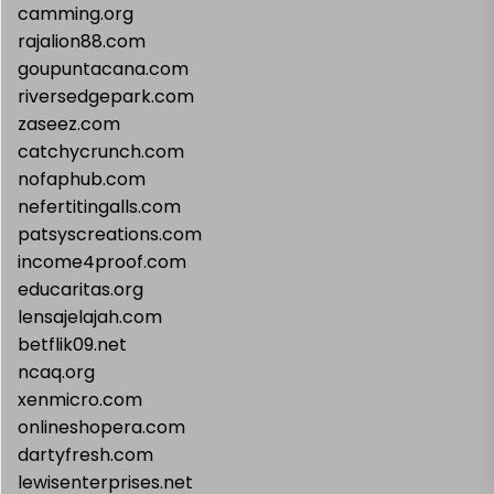
camming.org
rajalion88.com
goupuntacana.com
riversedgepark.com
zaseez.com
catchycrunch.com
nofaphub.com
nefertitingalls.com
patsyscreations.com
income4proof.com
educaritas.org
lensajelajah.com
betflik09.net
ncaq.org
xenmicro.com
onlineshopera.com
dartyfresh.com
lewisenterprises.net