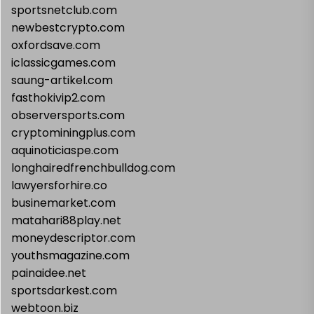
sportsnetclub.com
newbestcrypto.com
oxfordsave.com
iclassicgames.com
saung-artikel.com
fasthokivip2.com
observersports.com
cryptominingplus.com
aquinoticiaspe.com
longhairedfrenchbulldog.com
lawyersforhire.co
businemarket.com
matahari88play.net
moneydescriptor.com
youthsmagazine.com
painaidee.net
sportsdarkest.com
webtoon.biz