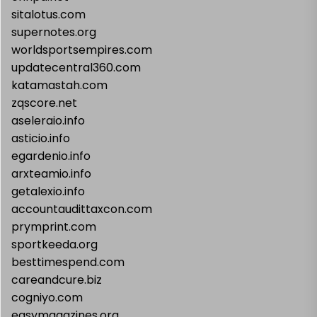
sitalotus.com
supernotes.org
worldsportsempires.com
updatecentral360.com
katamastah.com
zqscore.net
aseleraio.info
asticio.info
egardenio.info
arxteamio.info
getalexio.info
accountaudittaxcon.com
prymprint.com
sportkeeda.org
besttimespend.com
careandcure.biz
cogniyo.com
easymagazines.org