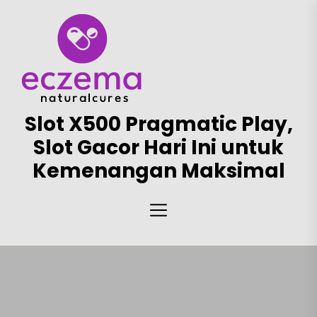
Skip
to
the
content
Slot X500 Pragmatic Play,
Slot
X500
Slot Gacor Hari Ini untuk
Pragmatic
Kemenangan Maksimal
Play,
Slot
Gacor
Hari
Ini
untuk
Kemenangan