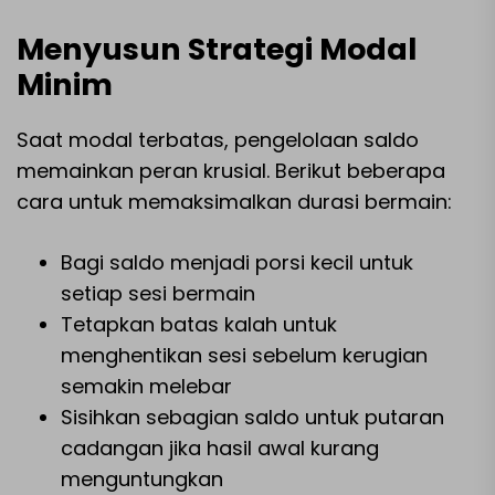
Menyusun Strategi Modal
Minim
Saat modal terbatas, pengelolaan saldo
memainkan peran krusial. Berikut beberapa
cara untuk memaksimalkan durasi bermain:
Bagi saldo menjadi porsi kecil untuk
setiap sesi bermain
Tetapkan batas kalah untuk
menghentikan sesi sebelum kerugian
semakin melebar
Sisihkan sebagian saldo untuk putaran
cadangan jika hasil awal kurang
menguntungkan