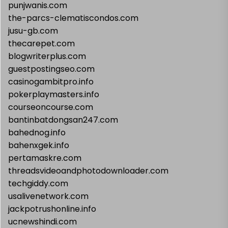
punjwanis.com
the-parcs-clematiscondos.com
jusu-gb.com
thecarepet.com
blogwriterplus.com
guestpostingseo.com
casinogambitpro.info
pokerplaymasters.info
courseoncourse.com
bantinbatdongsan247.com
bahednog.info
bahenxgek.info
pertamaskre.com
threadsvideoandphotodownloader.com
techgiddy.com
usalivenetwork.com
jackpotrushonline.info
ucnewshindi.com