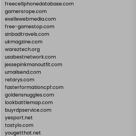
freecellphonedatabase.com
gamersrope.com
exellewebmedia.com
free-gamestop.com
sinbadtravels.com
ukmagzine.com
wareztech.org
usabestnetwork.com
jessepinkmanoutfit.com
umailsend.com
retarys.com
fasterformationcpf.com
goldensnuggles.com
lookbattlemap.com
buyrdpservice.com
yesport.net
tostylo.com
yougetthat.net