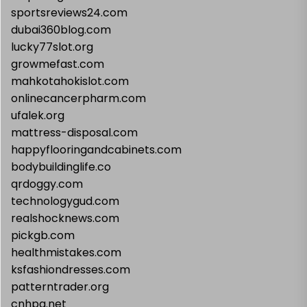
sportsreviews24.com
dubai360blog.com
lucky77slot.org
growmefast.com
mahkotahokislot.com
onlinecancerpharm.com
ufalek.org
mattress-disposal.com
happyflooringandcabinets.com
bodybuildinglife.co
qrdoggy.com
technologygud.com
realshocknews.com
pickgb.com
healthmistakes.com
ksfashiondresses.com
patterntrader.org
cnhpa.net