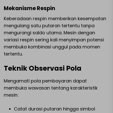
Mekanisme Respin
Keberadaan respin memberikan kesempatan
mengulang satu putaran tertentu tanpa
mengurangi saldo utama. Mesin dengan
variasi respin sering kali menyimpan potensi
membuka kombinasi unggul pada momen
tertentu.
Teknik Observasi Pola
Mengamati pola pembayaran dapat
membuka wawasan tentang karakteristik
mesin:
Catat durasi putaran hingga simbol