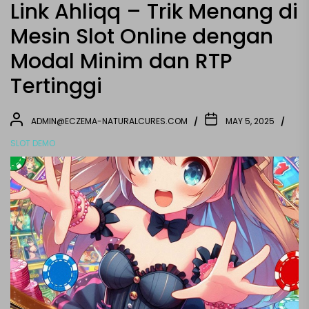
Maksimal
Link Ahliqq – Trik Menang di
Mesin Slot Online dengan
Modal Minim dan RTP
Tertinggi
ADMIN@ECZEMA-NATURALCURES.COM
MAY 5, 2025
SLOT DEMO