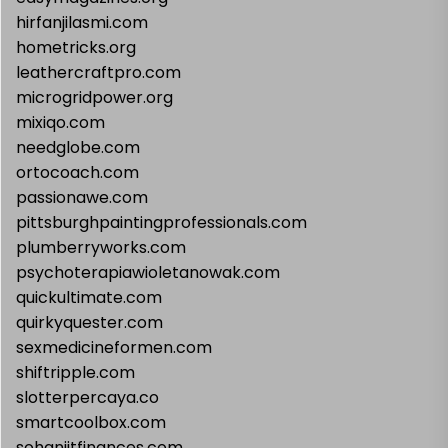
hirfanjilasmi.com
hometricks.org
leathercraftpro.com
microgridpower.org
mixiqo.com
needglobe.com
ortocoach.com
passionawe.com
pittsburghpaintingprofessionals.com
plumberryworks.com
psychoterapiawioletanowak.com
quickultimate.com
quirkyquester.com
sexmedicineformen.com
shiftripple.com
slotterpercaya.co
smartcoolbox.com
sohanjitfinances.com