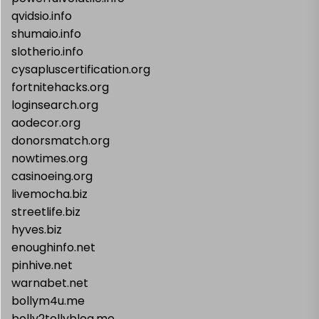
qvidsio.info
shumaio.info
slotherio.info
cysapluscertification.org
fortnitehacks.org
loginsearch.org
aodecor.org
donorsmatch.org
nowtimes.org
casinoeing.org
livemocha.biz
streetlife.biz
hyves.biz
enoughinfo.net
pinhive.net
warnabet.net
bollym4u.me
bolly2tollyblog.me