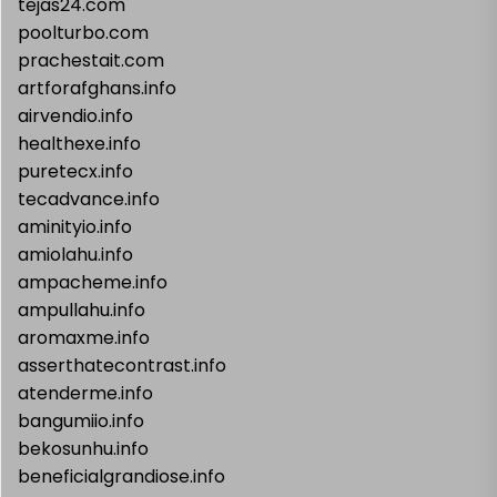
tejas24.com
poolturbo.com
prachestait.com
artforafghans.info
airvendio.info
healthexe.info
puretecx.info
tecadvance.info
aminityio.info
amiolahu.info
ampacheme.info
ampullahu.info
aromaxme.info
asserthatecontrast.info
atenderme.info
bangumiio.info
bekosunhu.info
beneficialgrandiose.info