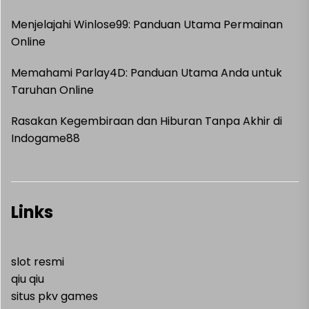
Menjelajahi Winlose99: Panduan Utama Permainan
Online
Memahami Parlay4D: Panduan Utama Anda untuk
Taruhan Online
Rasakan Kegembiraan dan Hiburan Tanpa Akhir di
Indogame88
Links
slot resmi
qiu qiu
situs pkv games