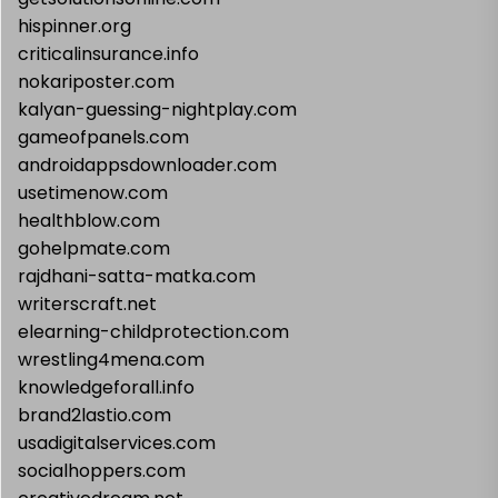
hispinner.org
criticalinsurance.info
nokariposter.com
kalyan-guessing-nightplay.com
gameofpanels.com
androidappsdownloader.com
usetimenow.com
healthblow.com
gohelpmate.com
rajdhani-satta-matka.com
writerscraft.net
elearning-childprotection.com
wrestling4mena.com
knowledgeforall.info
brand2lastio.com
usadigitalservices.com
socialhoppers.com