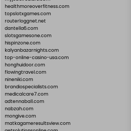
healthmoreoverfitness.com
topslotxgames.com
routerloggnet.net
dantella6.com
slotsgamesone.com
hispinzone.com
kalyanbazarnights.com
top-online-casino-usa.com
honghuidoor.com
flowingtravel.com
nineniki.com
brandiospecialists.com
medicalcare7.com
adtennaball.com
nabzah.com
mongive.com
matkagameresultsview.com
getsolutionsonline.com