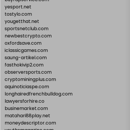
yesport.net
tostylo.com
yougetthat.net
sportsnetclub.com
newbestcrypto.com
oxfordsave.com
iclassicgames.com
saung-artikel.com
fasthokivip2.com
observersports.com
cryptominingplus.com
aquinoticiaspe.com
longhairedfrenchbulldog.com
lawyersforhire.co
businemarket.com
matahari88play.net
moneydescriptor.com