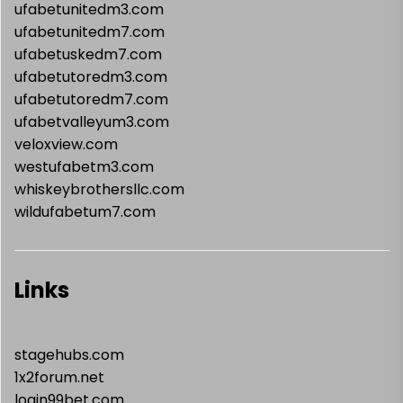
ufabetunitedm3.com
ufabetunitedm7.com
ufabetuskedm7.com
ufabetutoredm3.com
ufabetutoredm7.com
ufabetvalleyum3.com
veloxview.com
westufabetm3.com
whiskeybrothersllc.com
wildufabetum7.com
Links
stagehubs.com
1x2forum.net
login99bet.com