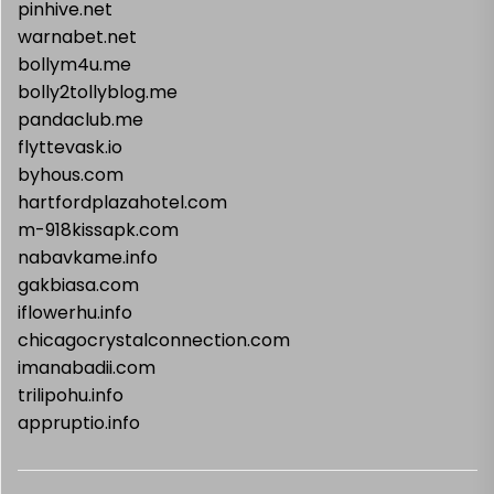
pinhive.net
warnabet.net
bollym4u.me
bolly2tollyblog.me
pandaclub.me
flyttevask.io
byhous.com
hartfordplazahotel.com
m-918kissapk.com
nabavkame.info
gakbiasa.com
iflowerhu.info
chicagocrystalconnection.com
imanabadii.com
trilipohu.info
appruptio.info