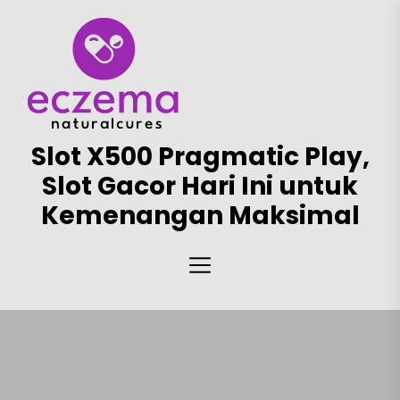
Skip
to
the
content
Slot X500 Pragmatic Play,
Slot
X500
Slot Gacor Hari Ini untuk
Pragmatic
Kemenangan Maksimal
Play,
Slot
Gacor
Hari
Ini
untuk
Kemenangan