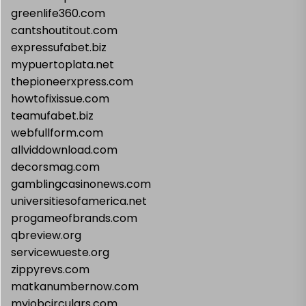
greenlife360.com
cantshoutitout.com
expressufabet.biz
mypuertoplata.net
thepioneerxpress.com
howtofixissue.com
teamufabet.biz
webfullform.com
allviddownload.com
decorsmag.com
gamblingcasinonews.com
universitiesofamerica.net
progameofbrands.com
qbreview.org
servicewueste.org
zippyrevs.com
matkanumbernow.com
myjobcirculars.com