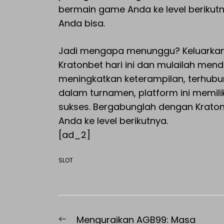
bermain game Anda ke level berikut
Anda bisa.
Jadi mengapa menunggu? Keluarkan
Kratonbet hari ini dan mulailah mend
meningkatkan keterampilan, terhubu
dalam turnamen, platform ini memil
sukses. Bergabunglah dengan Krato
Anda ke level berikutnya.
[ad_2]
SLOT
Post
Previous
Menguraikan AGB99: Masa