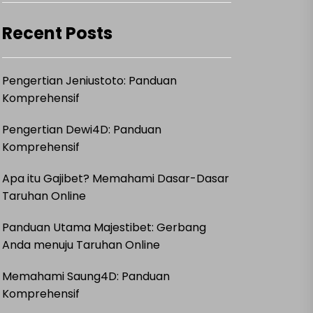
Recent Posts
Pengertian Jeniustoto: Panduan
Komprehensif
Pengertian Dewi4D: Panduan
Komprehensif
Apa itu Gajibet? Memahami Dasar-Dasar
Taruhan Online
Panduan Utama Majestibet: Gerbang
Anda menuju Taruhan Online
Memahami Saung4D: Panduan
Komprehensif