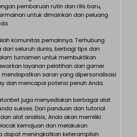
engan pembaruan rutin dan rilis baru,
permainan untuk dimainkan dan peluang
da.
dalah komunitas pemainnya. Terhubung
ari seluruh dunia, berbagi tips dan
 dalam turnamen untuk membuktikan
nawarkan layanan pelatihan dari gamer
 mendapatkan saran yang dipersonalisasi
y dan mencapai potensi penuh Anda.
atonbet juga menyediakan berbagai alat
da sukses. Dari panduan dan tutorial
an alat analisis, Anda akan memiliki
elacak kemajuan dan melakukan
da dapat meningkatkan keterampilan