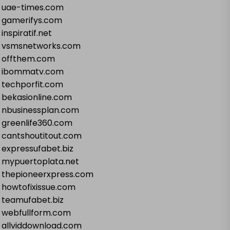
uae-times.com
gamerifys.com
inspiratif.net
vsmsnetworks.com
offthem.com
ibommatv.com
techporfit.com
bekasionline.com
nbusinessplan.com
greenlife360.com
cantshoutitout.com
expressufabet.biz
mypuertoplata.net
thepioneerxpress.com
howtofixissue.com
teamufabet.biz
webfullform.com
allviddownload.com