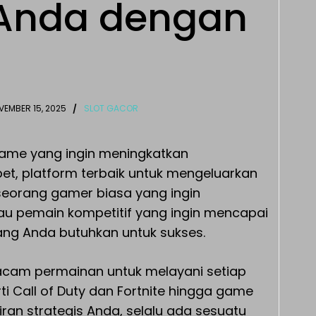
Anda dengan
VEMBER 15, 2025
SLOT GACOR
me yang ingin meningkatkan
et, platform terbaik untuk mengeluarkan
seorang gamer biasa yang ingin
au pemain kompetitif yang ingin mencapai
ang Anda butuhkan untuk sukses.
cam permainan untuk melayani setiap
rti Call of Duty dan Fortnite hingga game
an strategis Anda, selalu ada sesuatu