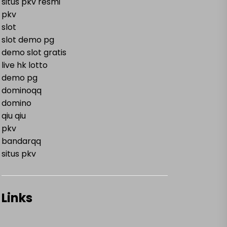
situs pkv resmi
pkv
slot
slot demo pg
demo slot gratis
live hk lotto
demo pg
dominoqq
domino
qiu qiu
pkv
bandarqq
situs pkv
Links