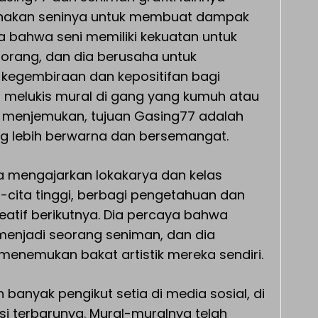
nakan seninya untuk membuat dampak
a bahwa seni memiliki kekuatan untuk
orang, dan dia berusaha untuk
egembiraan dan kepositifan bagi
 melukis mural di gang yang kumuh atau
menjemukan, tujuan Gasing77 adalah
g lebih berwarna dan bersemangat.
ga mengajarkan lokakarya dan kelas
 -cita tinggi, berbagi pengetahuan dan
atif berikutnya. Dia percaya bahwa
 menjadi seorang seniman, dan dia
enemukan bakat artistik mereka sendiri.
anyak pengikut setia di media sosial, di
si terbarunya. Mural-muralnya telah