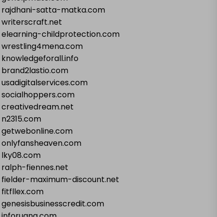
rajdhani-satta-matka.com
writerscraft.net
elearning-childprotection.com
wrestling4mena.com
knowledgeforall.info
brand2lastio.com
usadigitalservices.com
socialhoppers.com
creativedream.net
n2315.com
getwebonline.com
onlyfansheaven.com
lky08.com
ralph-fiennes.net
fielder-maximum-discount.net
fitfllex.com
genesisbusinesscredit.com
inforuang.com