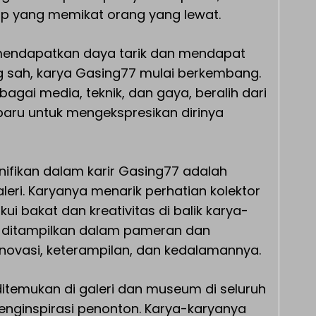
up yang memikat orang yang lewat.
 mendapatkan daya tarik dan mendapat
g sah, karya Gasing77 mulai berkembang.
agai media, teknik, dan gaya, beralih dari
 baru untuk mengekspresikan dirinya
nifikan dalam karir Gasing77 adalah
aleri. Karyanya menarik perhatian kolektor
kui bakat dan kreativitas di balik karya-
i ditampilkan dalam pameran dan
 inovasi, keterampilan, dan kedalamannya.
 ditemukan di galeri dan museum di seluruh
nginspirasi penonton. Karya-karyanya