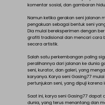
komentar sosial, dan gambaran hid
Namun ketika gerakan seni jalanan
pengakuan sebagai bentuk seni yan
Dia mulai bereksperimen dengan berb
grafiti tradisional dan mencari cara
secara artistik.
Salah satu perkembangan paling sig
peralihannya dari jalanan ke dunia g
seni, kurator, dan galeri, yang menga
karyanya. Karya seni Gasing77 mula
pertunjukan seni, yang dipuji karena
Saat ini, karya seni Gasing77 dapat
dunia, yang terus menantang dan me