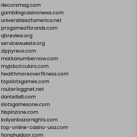
decorsmag.com
gamblingcasinonews.com
universitiesofamerica.net
progameofbrands.com
qbreview.org
servicewueste.org
zippyrevs.com
matkanumbernow.com
myjobcirculars.com
healthmoreoverfitness.com
topslotxgames.com
routerloggnet.net
dantella6.com
slotsgamesone.com
hispinzone.com
kalyanbazarnights.com
top-online-casino-usa.com
honghuidoor.com