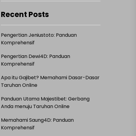
Recent Posts
Pengertian Jeniustoto: Panduan
Komprehensif
Pengertian Dewi4D: Panduan
Komprehensif
Apa itu Gajibet? Memahami Dasar-Dasar
Taruhan Online
Panduan Utama Majestibet: Gerbang
Anda menuju Taruhan Online
Memahami Saung4D: Panduan
Komprehensif