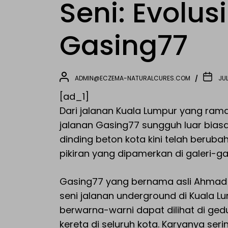
Seni: Evolus
Maksimal
Gasing77
ADMIN@ECZEMA-NATURALCURES.COM
JUL
[ad_1]
Dari jalanan Kuala Lumpur yang ramai 
jalanan Gasing77 sungguh luar biasa
dinding beton kota kini telah beru
pikiran yang dipamerkan di galeri-gal
Gasing77 yang bernama asli Ahmad Az
seni jalanan underground di Kuala Lu
berwarna-warni dapat dilihat di ge
kereta di seluruh kota. Karyanya ser