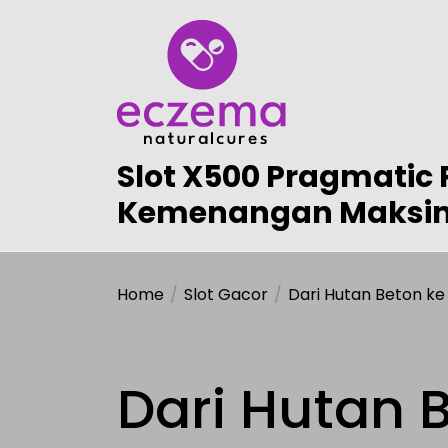
Skip
to
the
content
Slot X500 Pragmatic P
Slot
X500
Kemenangan Maksi
Pragmatic
Play,
Slot
Home
Slot Gacor
Dari Hutan Beton ke 
Gacor
Hari
Ini
Dari Hutan B
untuk
Kemenangan