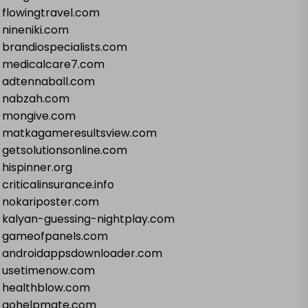
flowingtravel.com
nineniki.com
brandiospecialists.com
medicalcare7.com
adtennaball.com
nabzah.com
mongive.com
matkagameresultsview.com
getsolutionsonline.com
hispinner.org
criticalinsurance.info
nokariposter.com
kalyan-guessing-nightplay.com
gameofpanels.com
androidappsdownloader.com
usetimenow.com
healthblow.com
gohelpmate.com