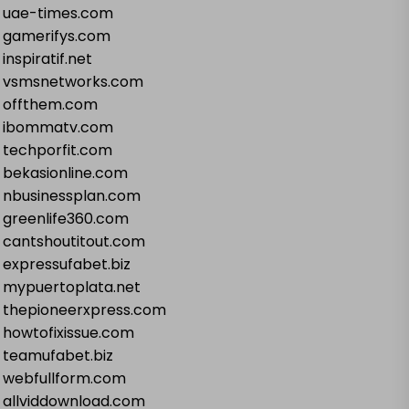
uae-times.com
gamerifys.com
inspiratif.net
vsmsnetworks.com
offthem.com
ibommatv.com
techporfit.com
bekasionline.com
nbusinessplan.com
greenlife360.com
cantshoutitout.com
expressufabet.biz
mypuertoplata.net
thepioneerxpress.com
howtofixissue.com
teamufabet.biz
webfullform.com
allviddownload.com