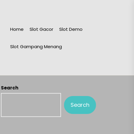
Home
Slot Gacor
Slot Demo
Slot Gampang Menang
Search
Search